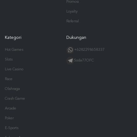
Promosi
Loyalty
Referral
Kategori
Dukungan
Hot Games
+6282298658337
Slots
Soda77OFC
Live Casino
Race
Olahraga
Crash Game
Arcade
Poker
E-Sports