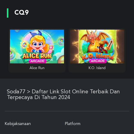
CQ9
Alice Run
K.O. Island
Soda77 > Daftar Link Slot Online Terbaik Dan
Terpecaya Di Tahun 2024
Kebijaksanaan
Platform