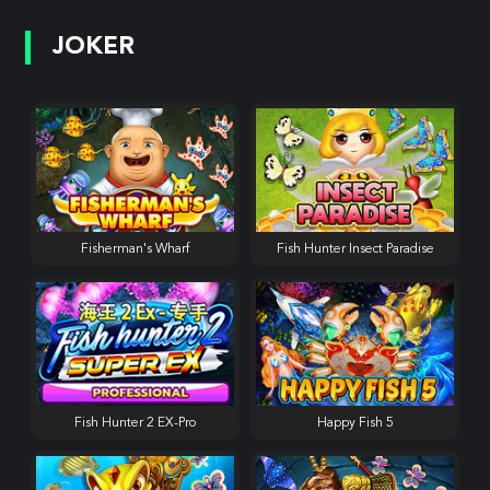
JOKER
Fisherman's Wharf
Fish Hunter Insect Paradise
Fish Hunter 2 EX-Pro
Happy Fish 5