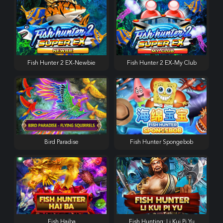
Fish Hunter 2 EX-Newbie
Fish Hunter 2 EX-My Club
Bird Paradise
Fish Hunter Spongebob
Fish Haiba
Fish Hunting: Li Kui Pi Yu