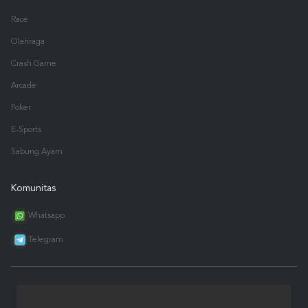
Race
Olahraga
Crash Game
Arcade
Poker
E-Sports
Sabung Ayam
Komunitas
Whatsapp
Telegram